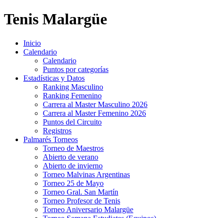
Tenis Malargüe
Inicio
Calendario
Calendario
Puntos por categorías
Estadísticas y Datos
Ranking Masculino
Ranking Femenino
Carrera al Master Masculino 2026
Carrera al Master Femenino 2026
Puntos del Circuito
Registros
Palmarés Torneos
Torneo de Maestros
Abierto de verano
Abierto de invierno
Torneo Malvinas Argentinas
Torneo 25 de Mayo
Torneo Gral. San Martín
Torneo Profesor de Tenis
Torneo Aniversario Malargüe