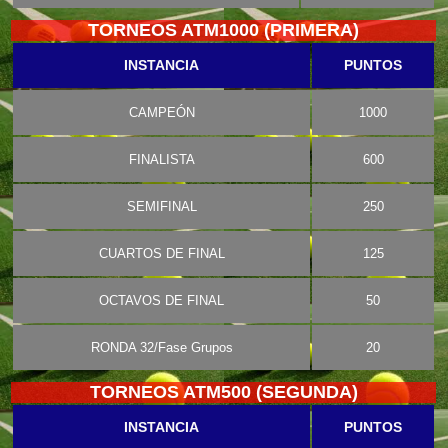
TORNEOS ATM1000 (PRIMERA)
INSTANCIA
PUNTOS
CAMPEÓN
1000
FINALISTA
600
SEMIFINAL
250
CUARTOS DE FINAL
125
OCTAVOS DE FINAL
50
RONDA 32/Fase Grupos
20
TORNEOS ATM500 (SEGUNDA)
INSTANCIA
PUNTOS