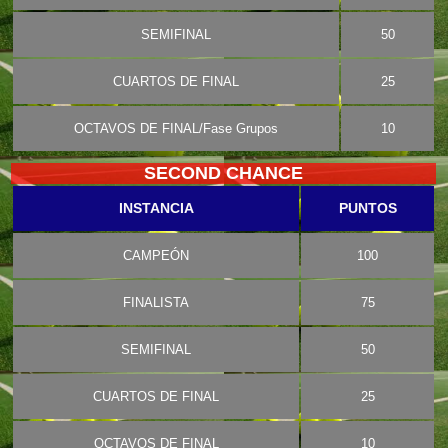
SEMIFINAL
50
CUARTOS DE FINAL
25
OCTAVOS DE FINAL/Fase Grupos
10
SECOND CHANCE
INSTANCIA
PUNTOS
CAMPEÓN
100
FINALISTA
75
SEMIFINAL
50
CUARTOS DE FINAL
25
OCTAVOS DE FINAL
10