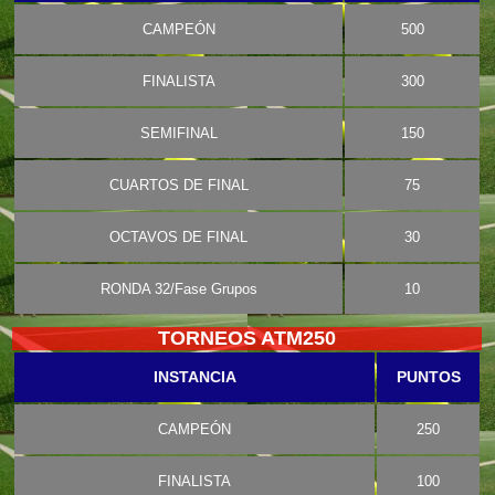
CAMPEÓN
500
FINALISTA
300
SEMIFINAL
150
CUARTOS DE FINAL
75
OCTAVOS DE FINAL
30
RONDA 32/Fase Grupos
10
TORNEOS ATM250
INSTANCIA
PUNTOS
CAMPEÓN
250
FINALISTA
100