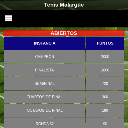
Tenis Malargüe
ABIERTOS
INSTANCIA
PUNTOS
CAMPEÓN
2000
FINALISTA
1000
SEMIFINAL
720
CUARTOS DE FINAL
360
OCTAVOS DE FINAL
180
RONDA 32
90