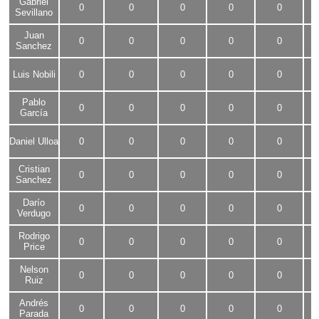
Gabriel
0
0
0
0
0
Sevillano
Juan
0
0
0
0
0
Sanchez
Luis Nobili
0
0
0
0
0
Pablo
0
0
0
0
0
García
Daniel Ulloa
0
0
0
0
0
Cristian
0
0
0
0
0
Sanchez
Darío
0
0
0
0
0
Verdugo
Rodrigo
0
0
0
0
0
Price
Nelson
0
0
0
0
0
Ruiz
Andrés
0
0
0
0
0
Parada