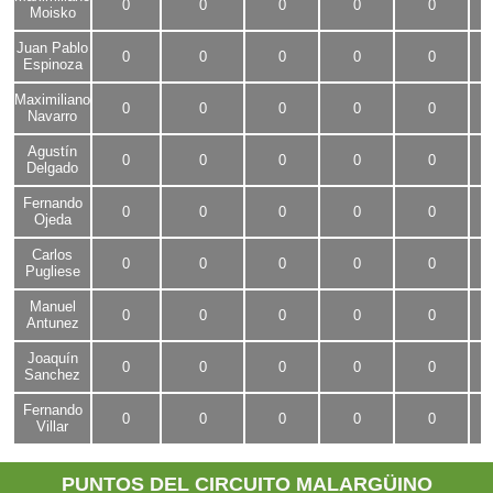
0
0
0
0
0
Moisko
Juan Pablo
0
0
0
0
0
Espinoza
Maximiliano
0
0
0
0
0
Navarro
Agustín
0
0
0
0
0
Delgado
Fernando
0
0
0
0
0
Ojeda
Carlos
0
0
0
0
0
Pugliese
Manuel
0
0
0
0
0
Antunez
Joaquín
0
0
0
0
0
Sanchez
Fernando
0
0
0
0
0
Villar
PUNTOS DEL CIRCUITO MALARGÜINO