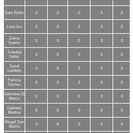
Sara Rubin
0
0
0
0
0
Luna Izu
0
0
0
0
0
Zulma
0
0
0
0
0
Suarez
Soledad
0
0
0
0
0
Yañez
Susel
0
0
0
0
0
Landete
Patricia
0
0
0
0
0
Gómez
Valentina Di
0
0
0
0
0
Marco
Gabriela
0
0
0
0
0
Medina
Abigail San
0
0
0
0
0
Martín