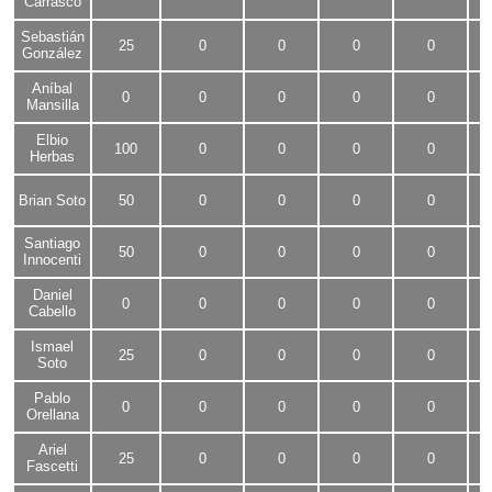
Carrasco
Sebastián
25
0
0
0
0
González
Aníbal
0
0
0
0
0
Mansilla
Elbio
100
0
0
0
0
Herbas
Brian Soto
50
0
0
0
0
Santiago
50
0
0
0
0
Innocenti
Daniel
0
0
0
0
0
Cabello
Ismael
25
0
0
0
0
Soto
Pablo
0
0
0
0
0
Orellana
Ariel
25
0
0
0
0
Fascetti