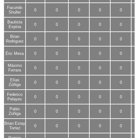
Facundo
0
0
0
0
0
Shuller
Bautista
0
0
0
0
0
Espina
Brian
0
0
0
0
0
Rodriguez
Éric Mesa
0
0
0
0
0
Máximo
0
0
0
0
0
Ferrara
Elías
0
0
0
0
0
Zúñiga
Federico
0
0
0
0
0
Pelayes
Pablo
0
0
0
0
0
Zúñiga
Brian Estay
0
0
0
0
0
Torrez
Ramiro