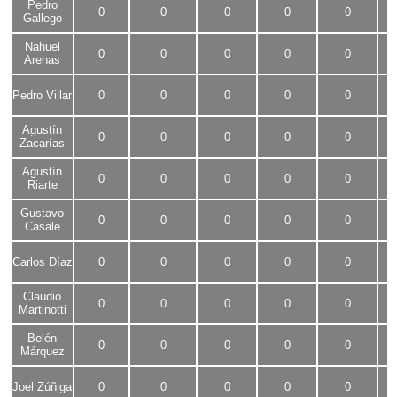
Pedro
0
0
0
0
0
Gallego
Nahuel
0
0
0
0
0
Arenas
Pedro Villar
0
0
0
0
0
Agustín
0
0
0
0
0
Zacarías
Agustín
0
0
0
0
0
Riarte
Gustavo
0
0
0
0
0
Casale
Carlos Díaz
0
0
0
0
0
Claudio
0
0
0
0
0
Martinotti
Belén
0
0
0
0
0
Márquez
Joel Zúñiga
0
0
0
0
0