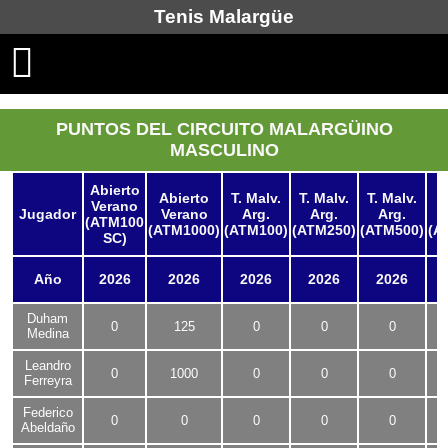
Tenis Malargüe
PUNTOS DEL CIRCUITO MALARGÜINO
MASCULINO
Abierto
Abierto
T. Malv.
T. Malv.
T. Malv.
T
Verano
Jugador
Verano
Arg.
Arg.
Arg.
(ATM100
(ATM1000)
(ATM100)
(ATM250)
(ATM500)
(A
SC)
Año
2026
2026
2026
2026
2026
Duham
0
125
0
0
0
Medina
Leandro
0
1000
0
0
0
Ferreyra
Federico
0
0
0
0
0
Abeldaño