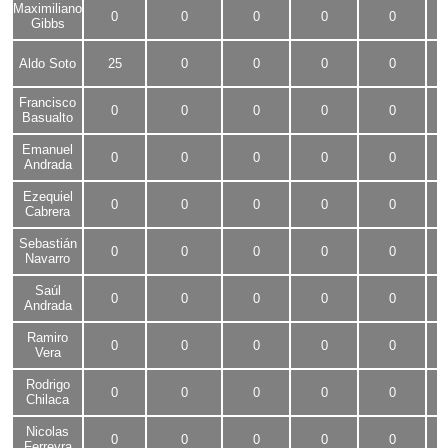
Maximiliano
0
0
0
0
0
Gibbs
Aldo Soto
25
0
0
0
0
Francisco
0
0
0
0
0
Basualto
Emanuel
0
0
0
0
0
Andrada
Ezequiel
0
0
0
0
0
Cabrera
Sebastián
0
0
0
0
0
Navarro
Saúl
0
0
0
0
0
Andrada
Ramiro
0
0
0
0
0
Vera
Rodrigo
0
0
0
0
0
Chilaca
Nicolas
0
0
0
0
0
Ferreyra