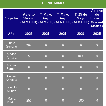
FEMENINO
Abierto
Abierto
T. Malv.
T. Malv.
T. 25 de
de
Jugador
Verano
Arg.
Arg.
Mayo
Invierno
(ATM1000)
(ATM250)
(ATM1000)
(ATM1000)
Second
Chance
Año
2026
2025
2025
2026
2025
Lucía
600
0
0
0
0
Serrano
Silvina
250
0
0
1000
0
Amaya
Norma
0
0
0
0
0
Barrera
Celina
0
0
0
0
0
Aravena
Daniela
0
0
0
0
0
Muñoz
María
250
0
0
600
0
Valdéz