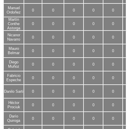
Manuel
0
0
0
0
0
Ordoñez
Martín
Conthe
0
0
0
0
0
Astorga
Nicanor
0
0
0
0
0
Navarro
Mauro
0
0
0
0
0
Belmar
Diego
0
0
0
0
0
Muñoz
Fabricio
0
0
0
0
0
Espeche
Danilo Sarti
0
0
0
0
0
Héctor
0
0
0
0
0
Prociuk
Darío
0
0
0
0
0
Quiroga