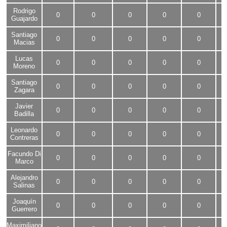
Rodrigo
0
0
0
0
0
Guajardo
Santiago
0
0
0
0
0
Macias
Lucas
0
0
0
0
0
Moreno
Santiago
0
0
0
0
0
Zagara
Javier
0
0
0
0
0
Badilla
Leonardo
0
0
0
0
0
Contreras
Facundo Di
0
0
0
0
0
Marco
Alejandro
0
0
0
0
0
Salinas
Joaquín
0
0
0
0
0
Guerrero
Maximiliano