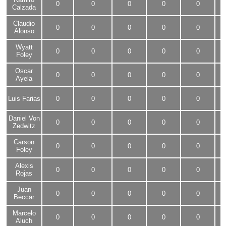
0
0
0
0
0
Calzada
Claudio
0
0
0
0
0
Alonso
Wyatt
0
0
0
0
0
Foley
Oscar
0
0
0
0
0
Ayela
Luis Farias
0
0
0
0
0
Daniel Von
0
0
0
0
0
Zedwitz
Carson
0
0
0
0
0
Foley
Alexis
0
0
0
0
0
Rojas
Juan
0
0
0
0
0
Beccar
Marcelo
0
0
0
0
0
Aluch