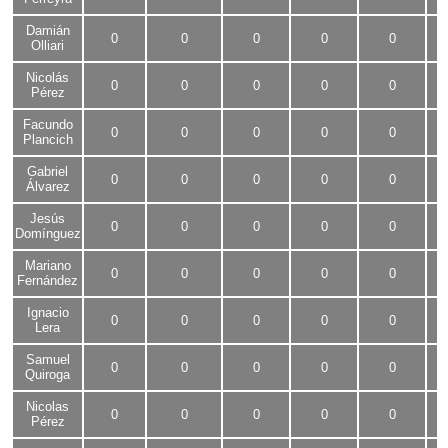
Damián
0
0
0
0
0
Olliari
Nicolás
0
0
0
0
0
Pérez
Facundo
0
0
0
0
0
Plancich
Gabriel
0
0
0
0
0
Álvarez
Jesús
0
0
0
0
0
Domínguez
Mariano
0
0
0
0
0
Fernández
Ignacio
0
0
0
0
0
Lera
Samuel
0
0
0
0
0
Quiroga
Nicolas
0
0
0
0
0
Pérez