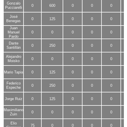
Gonzalo
0
600
0
0
0
Pucciarelli
José
0
125
0
0
0
Benegas
Juan
Manuel
0
0
0
0
0
Pardo
Dante
0
250
0
0
0
Santillán
Alejandro
0
0
0
0
0
Moisko
Mario Tapia
0
125
0
0
0
Federico
0
250
0
0
0
Espeche
Jorge Ruiz
0
125
0
0
0
Maximiliano
0
0
0
0
0
Zuin
Elio
75
0
0
0
0