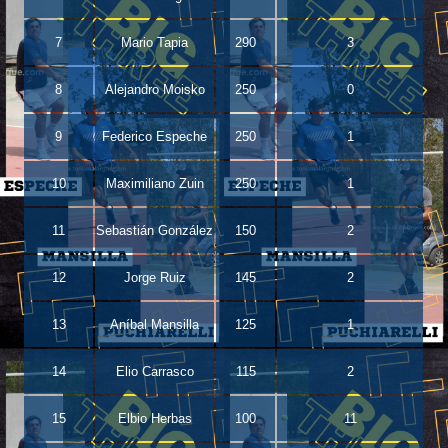
7
Mario Tapia
290
3
8
Alejandro Moisko
250
0
9
Federico Espeche
250
1
10
Maximiliano Zuin
250
1
11
Sebastián González
150
2
12
Jorge Ruiz
145
2
13
Aníbal Mansilla
125
1
14
Elio Carrasco
115
2
15
Elbio Herbas
100
11