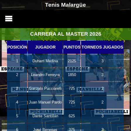
Tenis Malargüe
CARRERA AL MASTER 2026
POSICIÓN
JUGADOR
PUNTOS
TORNEOS JUGADOS
1
Duham Medina
2125
3
2
Leandro Ferreyra
1850
3
3
Gonzalo Pucciarelli
725
2
4
Juan Manuel Pardo
725
2
5
Dante Santillán
625
3
6
José Benegas
375
3