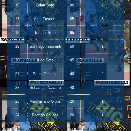
16
Brian Soto
90
2
17
Ariel Fascetti
65
3
18
Ismael Soto
65
2
19
Santiago Innocenti
50
1
20
Aldo Soto
45
2
21
Pablo Orellana
40
2
22
Sebastián Navarro
40
2
23
Maximiliano Gibbs
20
1
24
Rodrigo Chilaca
20
1
Warning
: Increment on type bool has no effect, this will change in the next major