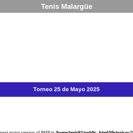
Tenis Malargüe
Torneo 25 de Mayo 2025
e next major version of PHP in
/home/tenis93/public_html/Historicos/