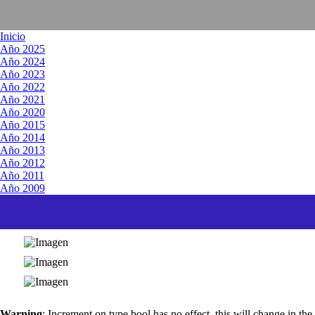
Inicio
Año 2025
Año 2024
Año 2023
Año 2022
Año 2021
Año 2020
Año 2015
Año 2014
Año 2013
Año 2012
Año 2011
Año 2009
Warning
: Increment on type bool has no effect, this will change in th