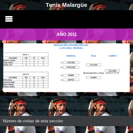
Tenis Malargüe
AÑO 2011
Warning
: Increment on type bool has no effect, this will change in the next major
version of PHP in
/home/tenis93/public_html/Historicos/2011/historicos_2011.php
on line
48
Número de visitas de esta sección: